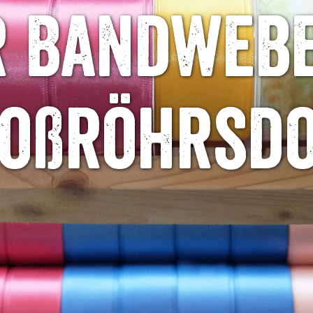
r Bandwebe
oßröhrsd