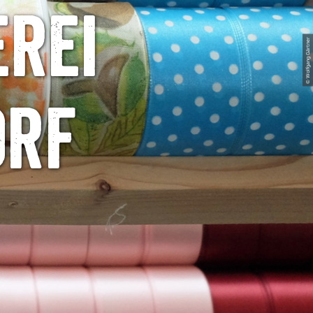
rei
© Wolfgang Gärtner
orf