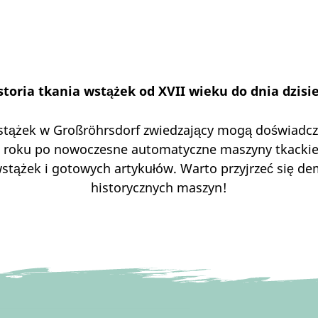
istoria tkania wstążek od XVII wieku do dnia dzis
żek w Großröhrsdorf zwiedzający mogą doświadczy
80 roku po nowoczesne automatyczne maszyny tkackie
tążek i gotowych artykułów. Warto przyjrzeć się de
historycznych maszyn!