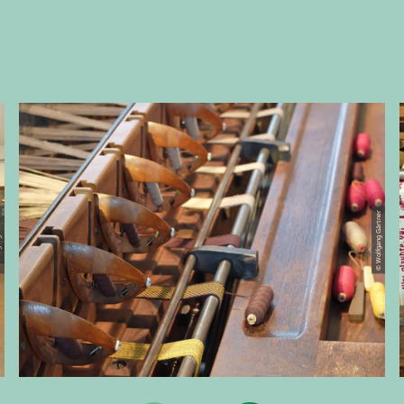
rtner
© Wolfgang Gärtner