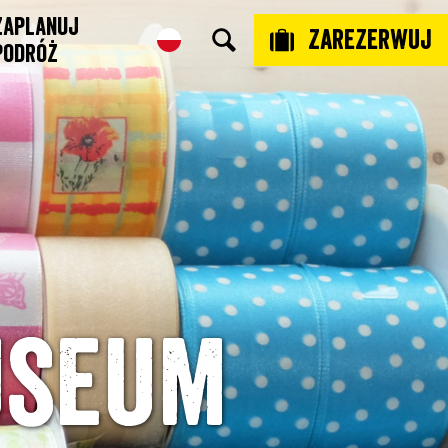
Zaplanuj
Zarezerwuj
podróż
useum