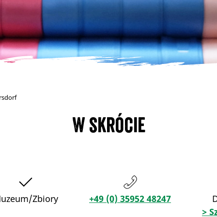
rsdorf
W skrócie
uzeum/Zbiory
+49 (0) 35952 48247
D
> S