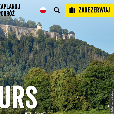
Zaplanuj
Zarezerwuj
podróż
ours
© TVSSW, Yvonne Brückner