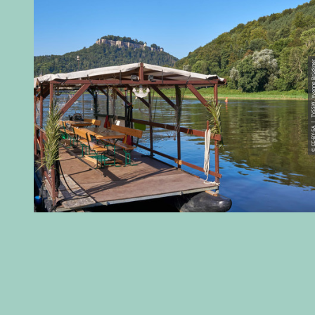
© CC-BY-SA | TVSSW, Yvonn