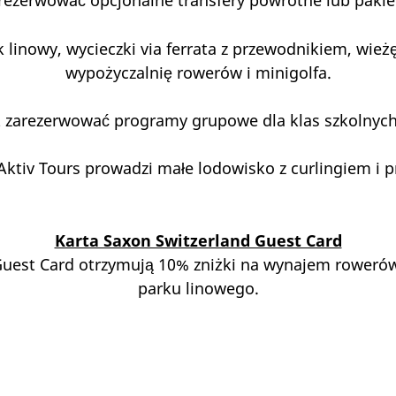
rezerwować opcjonalne transfery powrotne lub pakiet
 linowy, wycieczki via ferrata z przewodnikiem, wież
wypożyczalnię rowerów i minigolfa.
zarezerwować programy grupowe dla klas szkolnych,
ktiv Tours prowadzi małe lodowisko z curlingiem i 
Karta Saxon Switzerland Guest Card
uest Card otrzymują 10% zniżki na wynajem rowerów i
parku linowego.