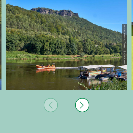
e Brückner
© CC-BY-SA | TVSSW, Yvonne Brückner