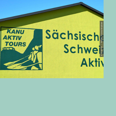
© CC-BY-SA | TVSSW, Yvonne Brückner