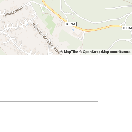
© MapTiler
© OpenStreetMap contributors