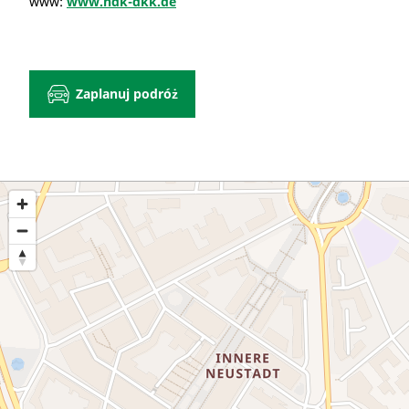
www:
www.hdk-dkk.de
Zaplanuj podróż