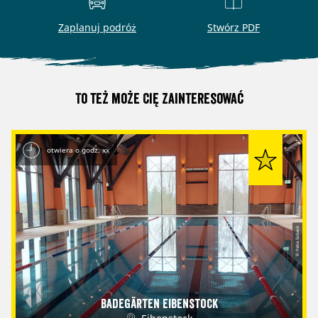
Zaplanuj podróż
Stwórz PDF
To też może Cię zainteresować
otwiera o godz. xx
© Petra Sobeck
Badegärten Eibenstock