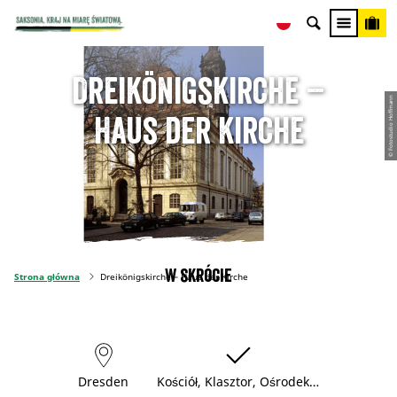
Dreikönigskirche –
© Fotostudio Hoffmann
Haus der Kirche
W skrócie
Strona główna
Dreikönigskirche – Haus der Kirche
Dresden
Kościół, Klasztor, Ośrodek…