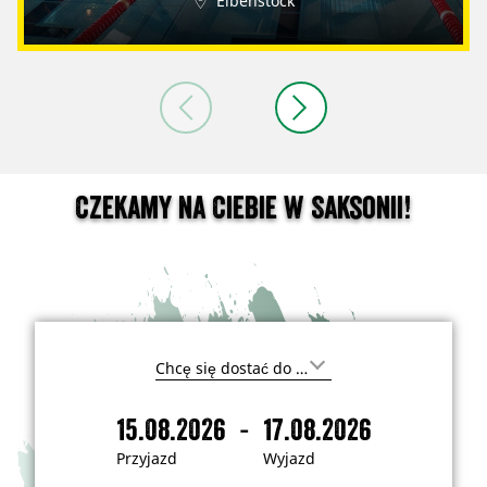
Eibenstock
Czekamy na Ciebie w Saksonii!
G
d
z
-
15.08.2026
17.08.2026
i
P
W
e
r
y
c
Przyjazd
Wyjazd
h
z
j