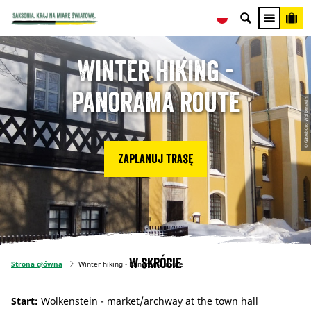
Winter hiking -
Panorama route
© Gästebüro Wolkenstein
Zaplanuj trasę
W skrócie
Strona główna
Winter hiking - Panorama route
Start:
Wolkenstein - market/archway at the town hall