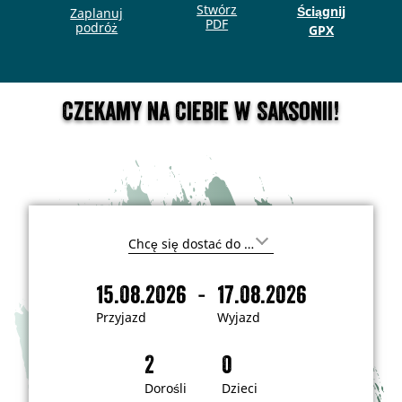
Stwórz
Ściągnij
Zaplanuj
PDF
podróż
GPX
Czekamy na Ciebie w Saksonii!
G
d
z
-
15.08.2026
17.08.2026
i
P
W
e
r
y
c
Przyjazd
Wyjazd
h
z
j
c
y
a
e
s
j
z
z
a
d
Dorośli
Dzieci
j