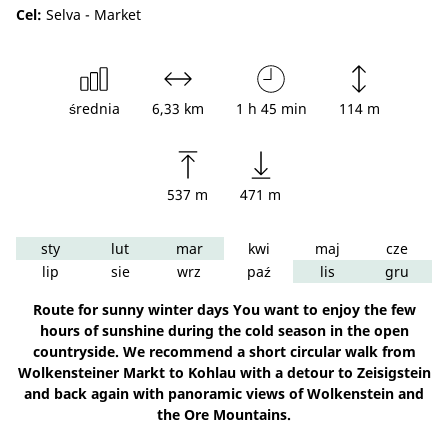
Cel:
Selva - Market
średnia
6,33 km
1 h 45 min
114 m
537 m
471 m
sty
lut
mar
kwi
maj
cze
lip
sie
wrz
paź
lis
gru
Route for sunny winter days You want to enjoy the few
hours of sunshine during the cold season in the open
countryside. We recommend a short circular walk from
Wolkensteiner Markt to Kohlau with a detour to Zeisigstein
and back again with panoramic views of Wolkenstein and
the Ore Mountains.