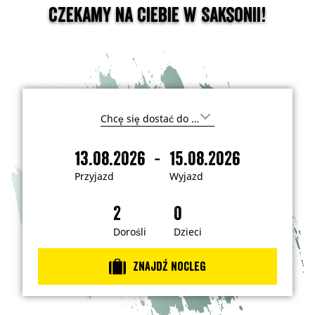
Czekamy na Ciebie w Saksonii!
G
d
z
-
13.08.2026
15.08.2026
i
P
W
e
r
y
c
Przyjazd
Wyjazd
h
z
j
c
y
a
e
s
j
z
z
a
d
Dorośli
Dzieci
j
e
z
c
d
h
Znajdź nocleg
a
ć
?