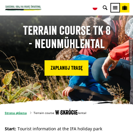
Terrain course TK 8
- Neunmühlental
© J&J, Schöneck Tourismus
Zaplanuj trasę
W skrócie
Strona główna
Terrain course TK 8 - Neunmühlental
Start:
Tourist information at the IFA holiday park