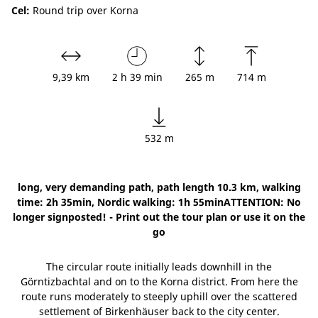
Cel:
Round trip over Korna
9,39 km
2 h 39 min
265 m
714 m
532 m
long, very demanding path, path length 10.3 km, walking
time: 2h 35min, Nordic walking: 1h 55minATTENTION: No
longer signposted! - Print out the tour plan or use it on the
go
The circular route initially leads downhill in the
Görntizbachtal and on to the Korna district. From here the
route runs moderately to steeply uphill over the scattered
settlement of Birkenhäuser back to the city center.