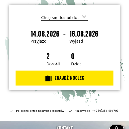
G
d
z
-
14.08.2026
16.08.2026
i
P
W
e
r
y
c
Przyjazd
Wyjazd
h
z
j
c
y
a
e
s
j
z
z
a
d
Dorośli
Dzieci
j
e
z
c
d
h
Znajdź nocleg
a
ć
?
Polecane przez naszych ekspertów
Rezerwacja: +49 (0)351 491700
Kontakt