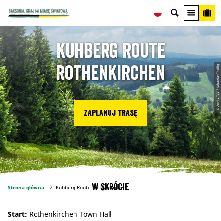
Kuhberg Route
Rothenkirchen
© Archiv TVV / Sebastian Theilig
Zaplanuj trasę
W skrócie
Strona główna
Kuhberg Route Rothenkirchen
Start:
Rothenkirchen Town Hall