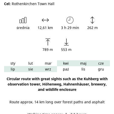
Cel:
Rothenkirchen Town Hall
średnia
12,61 km
3 h 29 min
262 m
789 m
553 m
sty
lut
mar
kwi
maj
cze
lip
sie
wrz
paź
lis
gru
Circular route with great sights such as the Kuhberg with
observation tower, Höhenweg, Hahnenhäuser, brewery,
and wildlife enclosure
Route approx. 14 km long over forest paths and asphalt