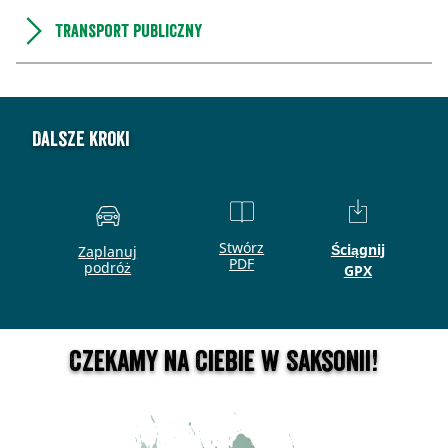
Transport publiczny
Dalsze kroki
Stwórz
Ściągnij
Zaplanuj
PDF
podróż
GPX
Czekamy na Ciebie w Saksonii!