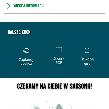
Więcej informacji
Dalsze kroki
Stwórz
Ściągnij
Zaplanuj
PDF
podróż
GPX
Czekamy na Ciebie w Saksonii!