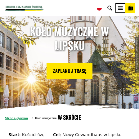
Koło muzyczne w
© Philipp Kirschner, LEIPZIG REGION
Lipsku
Zaplanuj trasę
W skrócie
Strona główna
Koło muzyczne w Lipsku
Start:
Kościół św.
Cel:
Nowy Gewandhaus w Lipsku