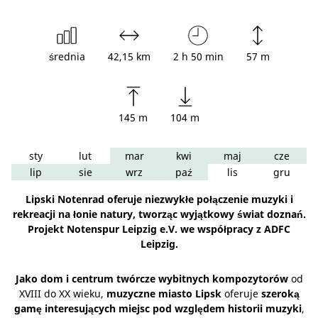
średnia
42,15 km
2 h 50 min
57 m
145 m
104 m
sty
lut
mar
kwi
maj
cze
lip
sie
wrz
paź
lis
gru
Lipski Notenrad oferuje niezwykłe połączenie muzyki i
rekreacji na łonie natury, tworząc wyjątkowy świat doznań.
Projekt Notenspur Leipzig e.V. we współpracy z ADFC
Leipzig.
Jako dom i centrum twórcze wybitnych kompozytorów
od
XVIII do XX wieku,
muzyczne miasto Lipsk
oferuje
szeroką
gamę interesujących miejsc pod względem historii muzyki
,