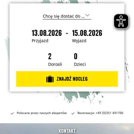
G
d
z
-
13.08.2026
15.08.2026
i
P
W
e
r
y
c
Przyjazd
Wyjazd
h
z
j
c
y
a
e
s
j
z
z
a
d
Dorośli
Dzieci
j
e
z
c
d
h
Znajdź nocleg
a
ć
?
Polecane przez naszych ekspertów
Rezerwacja: +49 (0)351 491700
Kontakt