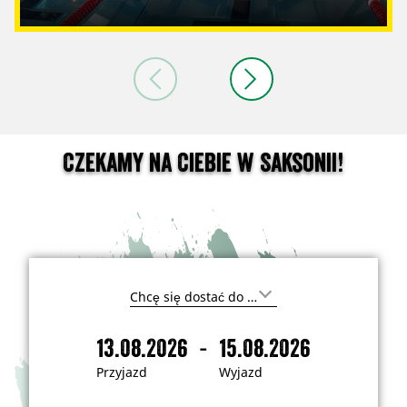
Czekamy na Ciebie w Saksonii!
G
d
z
-
13.08.2026
15.08.2026
i
P
W
e
r
y
c
Przyjazd
Wyjazd
h
z
j
c
y
a