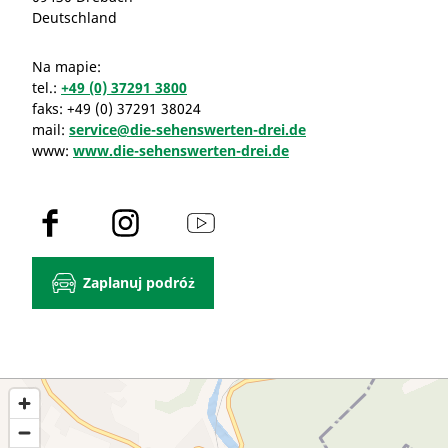
Deutschland
Na mapie:
tel.:
+49 (0) 37291 3800
faks:
+49 (0) 37291 38024
mail:
service@die-sehenswerten-drei.de
www:
www.die-sehenswerten-drei.de
F
I
Y
a
n
o
c
s
u
Zaplanuj podróż
e
t
T
b
a
u
o
g
b
o
r
e
k
a
m