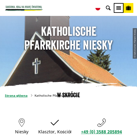
Katholische
© Katholischen Pfarramt Niesky
Pfarrkirche Niesky
W skrócie
Strona główna
Katholische Pfarrkirche Niesky
Niesky
Klasztor, Kościół
+49 (0) 3588 205894