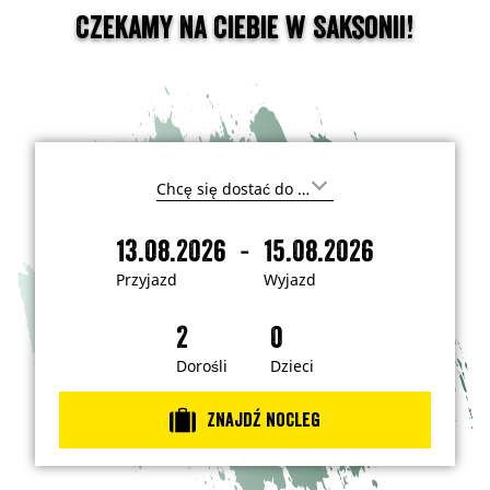
Czekamy na Ciebie w Saksonii!
G
d
z
-
13.08.2026
15.08.2026
i
P
W
e
r
y
c
Przyjazd
Wyjazd
h
z
j
c
y
a
e
s
j
z
z
a
d
Dorośli
Dzieci
j
e
z
c
d
h
Znajdź nocleg
a
ć
?