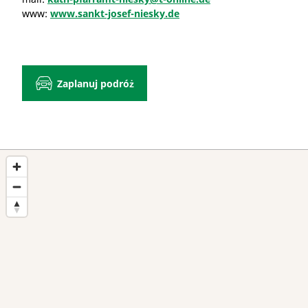
www:
www.sankt-josef-niesky.de
Zaplanuj podróż