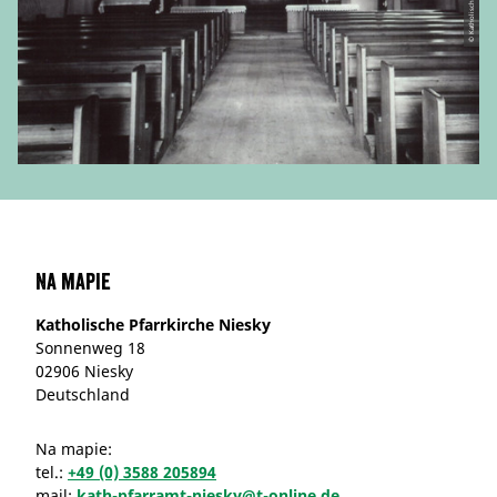
Na mapie
Katholische Pfarrkirche Niesky
Sonnenweg 18
02906 Niesky
Deutschland
Na mapie:
tel.:
+49 (0) 3588 205894
mail:
kath-pfarramt-niesky@t-online.de