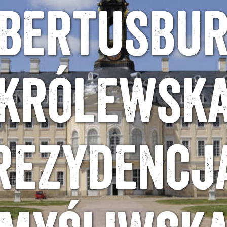
bertusbur
królewsk
rezydencj