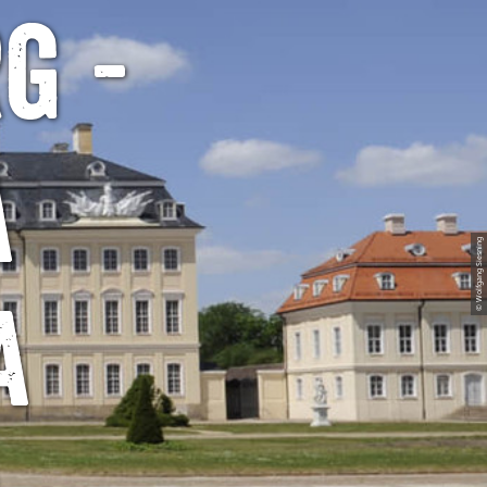
g -
a
© Wolfgang Siesning
a