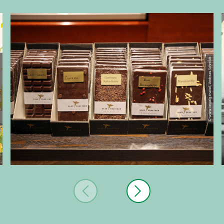
er Praetsch
© www.leipzig.travel, Andreas Schmidt