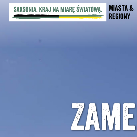
Miasta &
Regiony
Zame