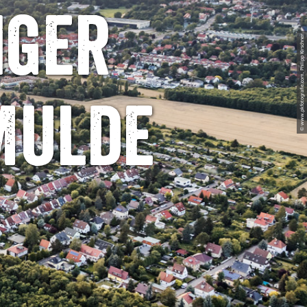
iger
© www.pkfotografie.com, Philipp Kirschner
Mulde