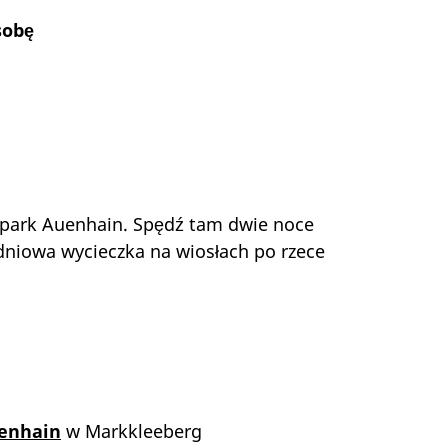
sobę
eepark Auenhain. Spędź tam dwie noce
dniowa wycieczka na wiosłach po rzece
enhain
w Markkleeberg