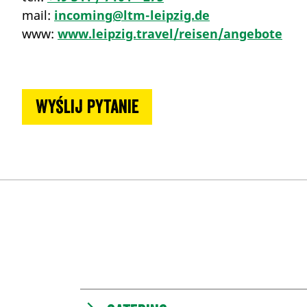
mail:
incoming@ltm-leipzig.de
www:
www.leipzig.travel/reisen/angebote
Wyślij pytanie