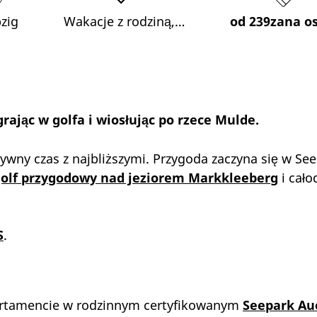
pzig
Wakacje z rodziną,…
od 239zana o
rając w golfa i wiosłując po rzece Mulde.
ywny czas z najbliższymi. Przygoda zaczyna się w S
olf przygodowy nad jeziorem Markkleeberg
i cało
S
.
rtamencie w rodzinnym certyfikowanym
Seepark Au