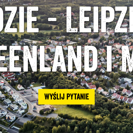
zie - Leipz
eenland i 
Wyślij pytanie