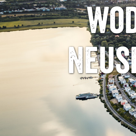
wod
Neus