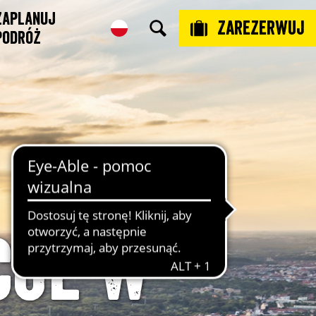
Zaplanuj
Zarezerwuj
podróż
cje w